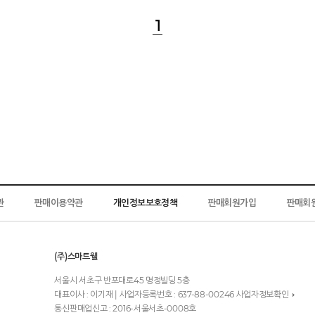
1
관
판매이용약관
개인정보보호정책
판매회원가입
판매회
(주)스마트웰
서울시 서초구 반포대로45 명정빌딩 5층
대표이사 : 이기재 | 사업자등록번호 : 637-88-00246
사업자정보확인
통신판매업신고 : 2016-서울서초-0008호