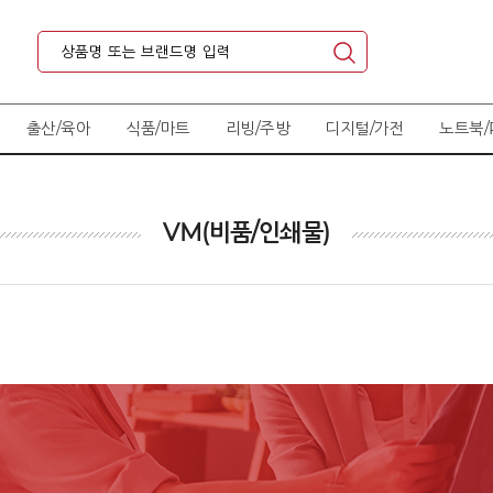
출산/육아
식품/마트
리빙/주방
디지털/가전
노트북/
VM(비품/인쇄물)