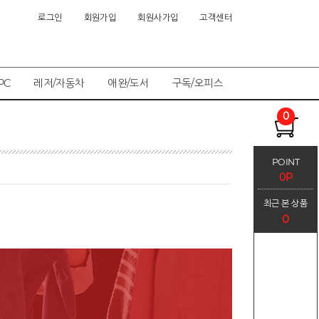
로그인
회원가입
회원사가입
고객센터
PC
레저/자동차
애완/도서
구독/오피스
0
POINT
0P
최근 본 상품
0