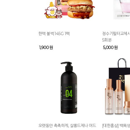
한맥 불벅 145G 1팩
정수기필터교체시
5회분
1,900 원
5,000 원
오랫동안 촉촉하게, 살롱드제나 어드
[대한홍삼] 백옥