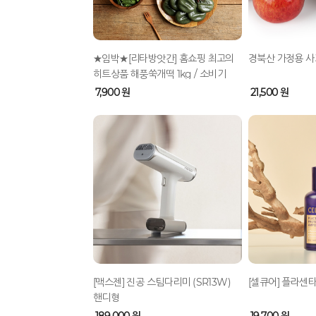
★임박★[리타방앗간] 홈쇼핑 최고의
경북산 가정용 사
히트상품 해풍쑥개떡 1kg / 소비기
한 2026/9/14
7,900 원
21,500 원
[맥스젠] 진공 스팀다리미 (SR13W)
[셀큐어] 플라센
핸디형