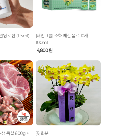
원 로션 (115ml)
[태전그룹] 소화 매실 음료 10개
100ml
4,800 원
 생 목살 600g +
꽃 화분