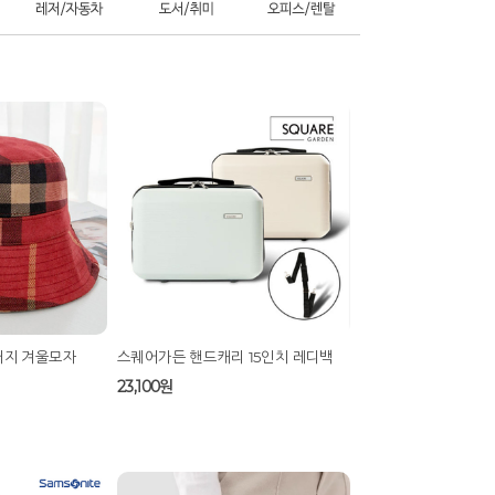
 S 브러쉬 (라지)
[다이아피아] 시카 릴리프 각질 모공 피
지 패드
13,600원