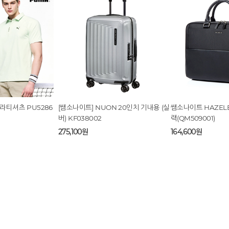
 디 편백 릴리프 듀
[다이아피아] 멜로우 디 편백 릴리프 토
[다이아피아] 데쥬벤
너
20,800원
12,500원