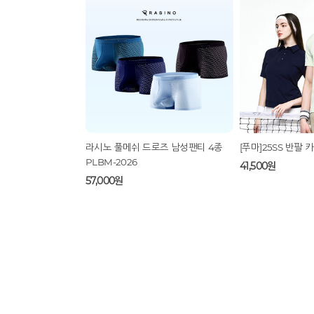
[다이아피아] 민감성 혼합자차 데일리
[다이아피아] 멜로우
UV 겉보속촉 디펜스 선 크림
오 세트
13,500원
23,000원