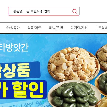
출산/육아
식품/마트
리빙/주방
디지털/가전
노트북/