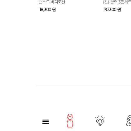
밴스드 바디로션
(진) 활력 3종세
18,300 원
70,300 원