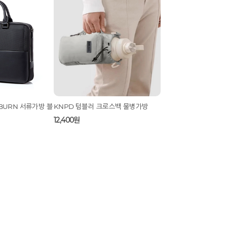
트 아이컨투어 세럼
[다이아피아] 데쥬벤트 뉴트리션 파인라
인
20,800원