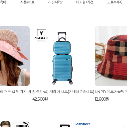
트 아이백크림
아이캔디 레인보우 볼륨 S 브러쉬 (미디
아이캔디 레인보우 볼륨
움)
13,000원
10,500원