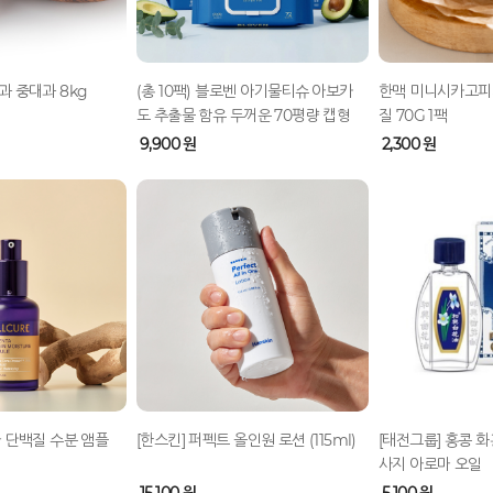
과 중대과 8kg
(총 10팩) 블로벤 아기물티슈 아보카
한맥 미니시카고피
도 추출물 함유 두꺼운 70평량 캡형
질 70G 1팩
프리미엄 초순수 엠보싱 물티슈 대용
9,900 원
2,300 원
량 7...
타 단백질 수분 앰플
[한스킨] 퍼펙트 올인원 로션 (115ml)
[태전그룹] 홍콩 화
사지 아로마 오일