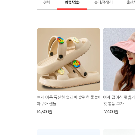
휴대용 손톱깎이세트 여행용 파우치 고
닥터멜라신 아이팔
급형 7종(색상랜덤)
28,800원
15,000원