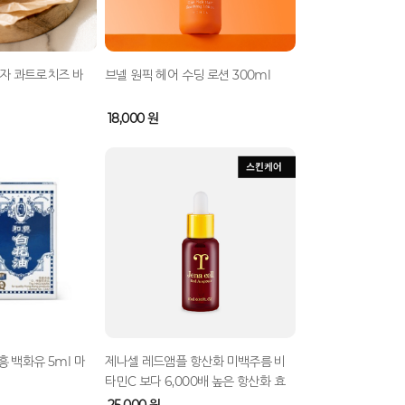
자 콰트로치즈 바
브넬 원픽 헤어 수딩 로션 300ml
18,000 원
흥 백화유 5ml 마
제나셀 레드앰플 항산화 미백주름 비
타민C 보다 6,000배 높은 항산화 효
과! 미백 주름개선 안티에이징 스킨