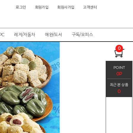
로그인
회원가입
회원사가입
고객센터
PC
레저/자동차
애완/도서
구독/오피스
0
POINT
0P
최근 본 상품
0