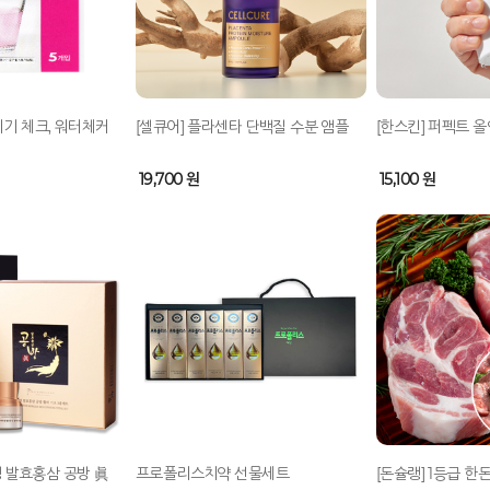
기 체크, 워터체커
[셀큐어] 플라센타 단백질 수분 앰플
[한스킨] 퍼펙트 올인
19,700 원
15,100 원
생 발효홍삼 공방 眞
프로폴리스치약 선물세트
[돈슐랭] 1등급 한돈