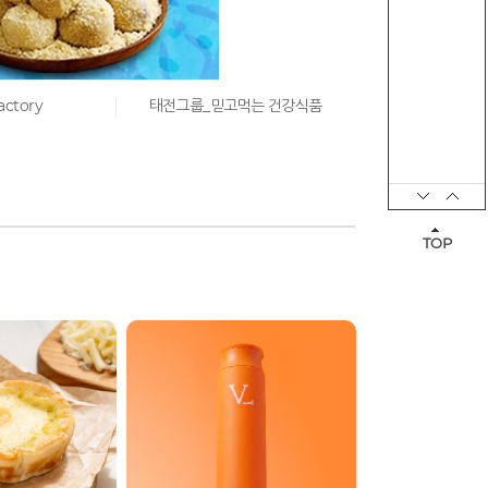
actory
태전그룹_믿고먹는 건강식품
엄홍길대장 
TOP